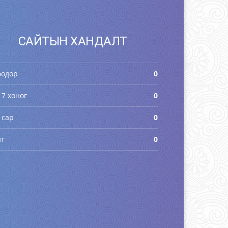
САЙТЫН ХАНДАЛТ
өөдөр
0
 7 хоног
0
 сар
0
йт
0