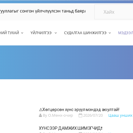
агыг сонгон үйлчлүүлсэн таньд баярлалаа.
НИЙ ТУХАЙ
ҮЙЛЧИЛГЭЭ
СУДАЛГАА ШИНЖИЛГЭЭ
МЭДЭЭ
⚠️Хөгцөрсөн хүнс эрүүл мэндэд аюултай!
By О.Мөнх-очир
2026/07/20
Цааш унши
ХҮНСЭЭР ДАМЖИХ ШИМЭГЧИД❗️