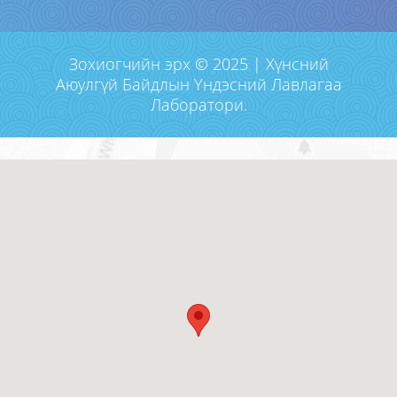
Зохиогчийн эрх © 2025 | Хүнсний
Аюулгүй Байдлын Үндэсний Лавлагаа
Лаборатори.