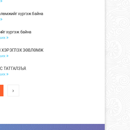
х
влөмжийг хүргэж байна
х
йг хүргэж байна
ших
Й ХЭРЭГЛЭХ ЗӨВЛӨМЖ
ших
С ТАТГАЛЗЪЯ.
ших