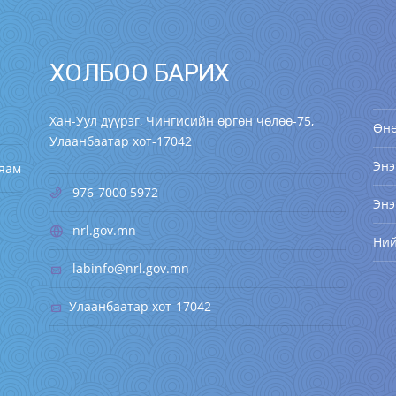
ХОЛБОО БАРИХ
Хан-Уул дүүрэг, Чингисийн өргөн чөлөө-75,
Өн
Улаанбаатар хот-17042
Энэ
 яам
976-7000 5972
Энэ
nrl.gov.mn
Ни
labinfo@nrl.gov.mn
Улаанбаатар хот-17042