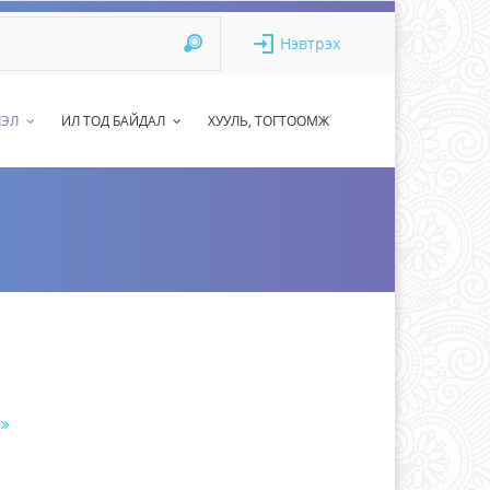
Нэвтрэх
ЛЭЛ
ИЛ ТОД БАЙДАЛ
ХУУЛЬ, ТОГТООМЖ
х