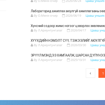
By О.Мөнх-очир
2026/06/24
Цааш унши
Лабораторид ажиллах аюулгүй ажиллагааны зө
By О.Мөнх-очир
2026/06/19
Цааш унши
Хүнсний содоор жимс ногоог цэвэрлэх зөвлөмжи
By Л.Ариунтунгалаг
2026/04/17
Цааш ун
ХҮҮХДИЙН НЭМЭЛТ СҮҮ, ТЭЖЭЭЛИЙГ АЮУЛГҮ
By Л.Ариунтунгалаг
2026/03/30
Цааш ун
ЭРҮҮЛ МЭНДЭЭ ХАМГААЛЖ, ШАРСАН ДҮПҮНЭЭ
By Л.Ариунтунгалаг
2025/10/31
Цааш ун
1