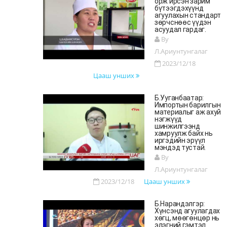
орж ирсэн зарим
бүтээгдэхүүнд
агуулахын стандарт
зөрчснөөс үүдэн
асуудал гардаг.
By
Л.Ариунтунгалаг
2023/12/18
Цааш унших
Б.Ууганбаатар:
Импортын барилгын
материалыг аж ахуй
нэгжүүд
шинжилгээнд
хамруулж байх нь
иргэдийн эрүүл
мэндэд тустай.
By
Л.Ариунтунгалаг
2023/12/18
Цааш унших
Б.Нарандэлгэр:
Хүнсэнд агуулагдах
хөгц, мөөгөнцөр нь
элэгний гэмтэл