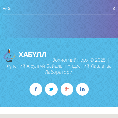
Нийт
0
ХАБҮЛЛ
Зохиогчийн эрх © 2025 |
Хүнсний Аюулгүй Байдлын Үндэсний Лавлагаа
Лаборатори.