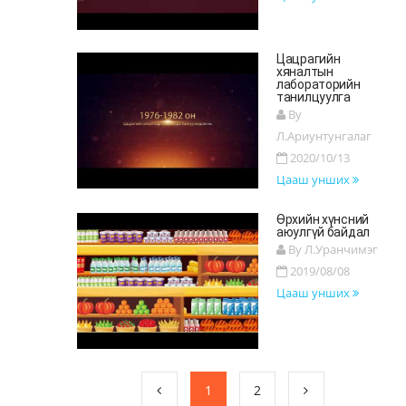
Цацрагийн
хяналтын
лабораторийн
танилцуулга
By
Л.Ариунтунгалаг
2020/10/13
Цааш унших
Өрхийн хүнсний
аюулгүй байдал
By Л.Уранчимэг
2019/08/08
Цааш унших
1
2