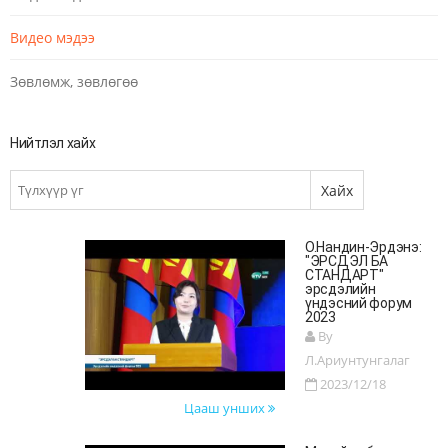
Видео мэдээ
Зөвлөмж, зөвлөгөө
Нийтлэл хайх
О.Нандин-Эрдэнэ:
"ЭРСДЭЛ БА
СТАНДАРТ"
эрсдэлийн
үндэсний форум
2023
By
Л.Ариунтунгалаг
2023/12/18
Цааш унших