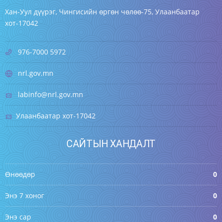
Хан-Уул дүүрэг, Чингисийн өргөн чөлөө-75, Улаанбаатар
хот-17042
976-7000 5972
nrl.gov.mn
labinfo@nrl.gov.mn
Улаанбаатар хот-17042
САЙТЫН ХАНДАЛТ
Өнөөдөр
0
Энэ 7 хоног
0
Энэ сар
0