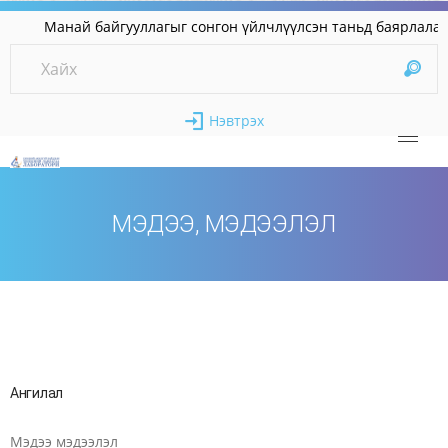
Манай байгууллагыг сонгон үйлчлүүлсэн таньд ба
Нэвтрэх
МЭДЭЭ, МЭДЭЭЛЭЛ
Ангилал
Мэдээ мэдээлэл