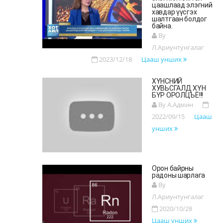
цаашлаад элэгний
хавдар үүсгэх
шалтгаан болдог
байна.
By
Л.Ариунтунгалаг
2023/12/18
Цааш унших
ХҮНСНИЙ
ХУВЬСГАЛД ХҮН
БҮР ОРОЛЦЪЁ!!!
By А.Админ
2022/09/15
Цааш
унших
Орон байрны
радоны шарлага
By
Л.Ариунтунгалаг
2020/10/28
Цааш унших