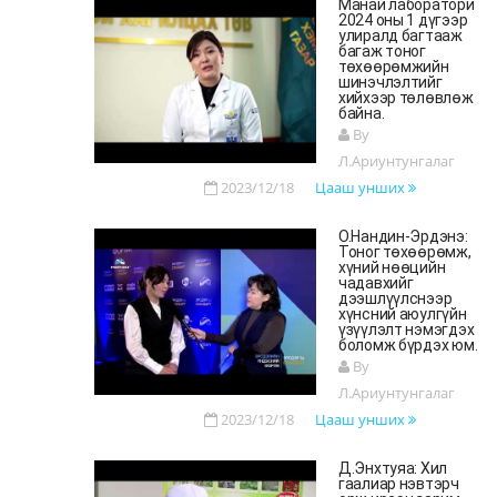
Манай лаборатори
2024 оны 1 дүгээр
улиралд багтааж
багаж тоног
төхөөрөмжийн
шинэчлэлтийг
хийхээр төлөвлөж
байна.
By
Л.Ариунтунгалаг
2023/12/18
Цааш унших
О.Нандин-Эрдэнэ:
Тоног төхөөрөмж,
хүний нөөцийн
чадавхийг
дээшлүүлснээр
хүнсний аюулгүйн
үзүүлэлт нэмэгдэх
боломж бүрдэх юм.
By
Л.Ариунтунгалаг
2023/12/18
Цааш унших
Д.Энхтуяа: Хил
гаалиар нэвтэрч