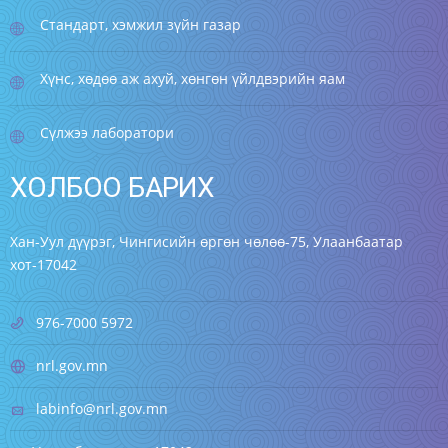
Стандарт, хэмжил зүйн газар
Хүнс, хөдөө аж ахуй, хөнгөн үйлдвэрийн яам
Сүлжээ лаборатори
ХОЛБОО БАРИХ
Хан-Уул дүүрэг, Чингисийн өргөн чөлөө-75, Улаанбаатар
хот-17042
976-7000 5972
nrl.gov.mn
labinfo@nrl.gov.mn