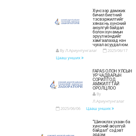
Хүнсээр дамжих
бичил биетний
тэсвэржилтийг
хянах нь хүнсний
аюулгүй байдал
болон хүн амын
эрүүл мэндийг
хамгаалахад нэн
чухал асуудал юм.
By Л.Ариунтунгалаг
2025/06/17
Цааш унших
FAPAS ОЛОН УЛСЫН
УР ЧАДВАРЫН
СОРИЛТОД
АМЖИЛТТАЙ
ОРОЛЦЛОО
By
Л.Ариунтунгалаг
2025/06/06
Цааш унших
“Шинжлэх ухаан ба
хүнсний аюулгүй
байдал” сэдэвт
эрдэм