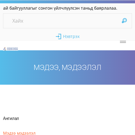
байгууллагыг сонгон үйлчлүүлсэн таньд баярлала
Нэвтрэх
МЭДЭЭ, МЭДЭЭЛЭЛ
Ангилал
Мэдээ мэдээлэл