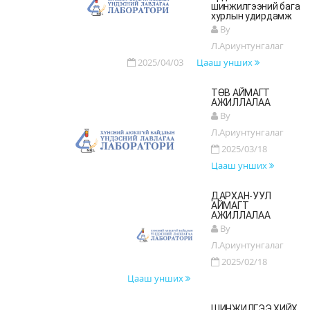
шинжилгээний бага
хурлын удирдамж
By
Л.Ариунтунгалаг
2025/04/03
Цааш унших
ТӨВ АЙМАГТ
АЖИЛЛАЛАА
By
Л.Ариунтунгалаг
2025/03/18
Цааш унших
ДАРХАН-УУЛ
АЙМАГТ
АЖИЛЛАЛАА
By
Л.Ариунтунгалаг
2025/02/18
Цааш унших
ШИНЖИЛГЭЭ ХИЙХ