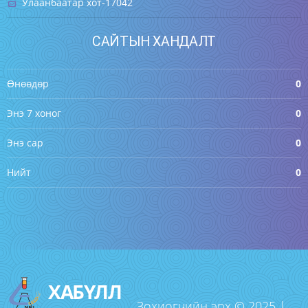
Улаанбаатар хот-17042
САЙТЫН ХАНДАЛТ
Өнөөдөр
0
Энэ 7 хоног
0
Энэ сар
0
Нийт
0
ХАБҮЛЛ
Зохиогчийн эрх © 2025 |