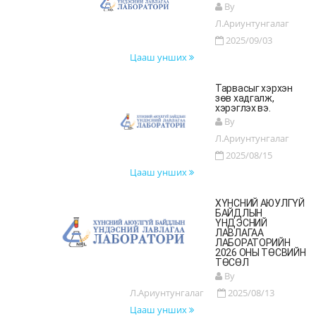
By
Л.Ариунтунгалаг
2025/09/03
Цааш унших
Тарвасыг хэрхэн
зөв хадгалж,
хэрэглэх вэ.
By
Л.Ариунтунгалаг
2025/08/15
Цааш унших
ХҮНСНИЙ АЮУЛГҮЙ
БАЙДЛЫН
ҮНДЭСНИЙ
ЛАВЛАГАА
ЛАБОРАТОРИЙН
2026 ОНЫ ТӨСВИЙН
ТӨСӨЛ
By
Л.Ариунтунгалаг
2025/08/13
Цааш унших