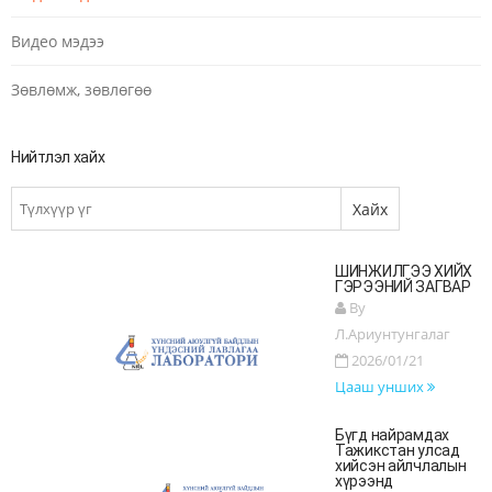
Видео мэдээ
Зөвлөмж, зөвлөгөө
Нийтлэл хайх
ШИНЖИЛГЭЭ ХИЙХ
ГЭРЭЭНИЙ ЗАГВАР
By
Л.Ариунтунгалаг
2026/01/21
Цааш унших
Бүгд найрамдах
Тажикстан улсад
хийсэн айлчлалын
хүрээнд