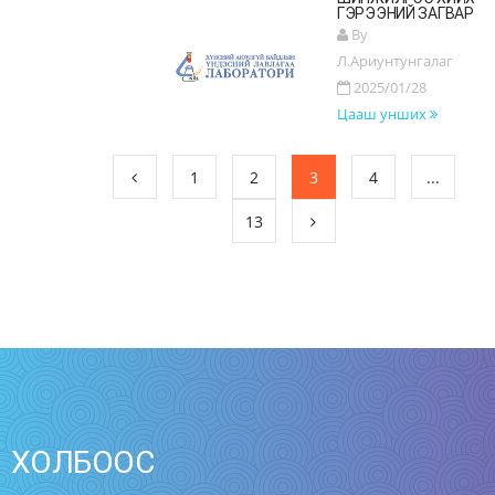
ГЭРЭЭНИЙ ЗАГВАР
By
Л.Ариунтунгалаг
2025/01/28
Цааш унших
1
2
3
4
...
13
ХОЛБООС