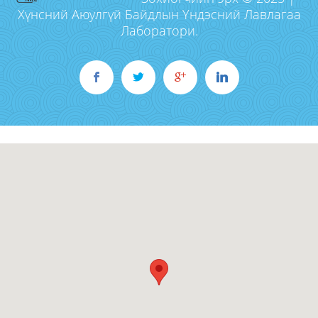
Хүнсний Аюулгүй Байдлын Үндэсний Лавлагаа
Лаборатори.