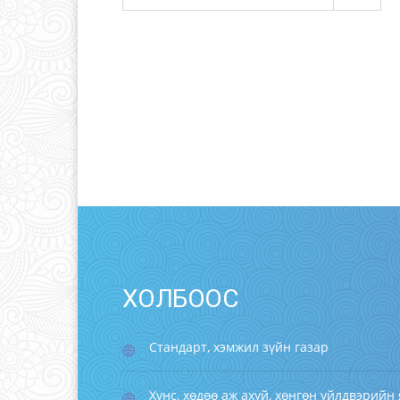
ХОЛБООС
Стандарт, хэмжил зүйн газар
Хүнс, хөдөө аж ахуй, хөнгөн үйлдвэрийн