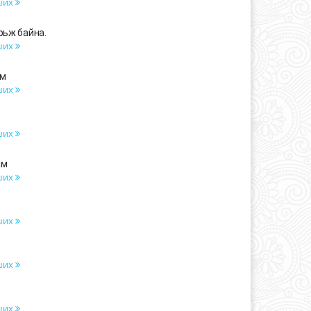
ших
рьж байна.
ших
ам
ших
ших
ам
ших
ших
ших
ших