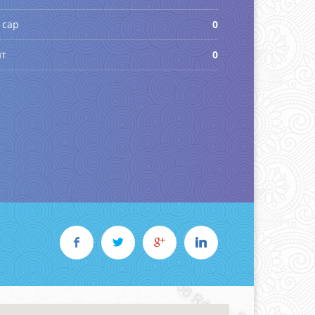
 сар
0
йт
0