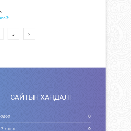
Ь
ших
3
САЙТЫН ХАНДАЛТ
өөдөр
0
 7 хоног
0