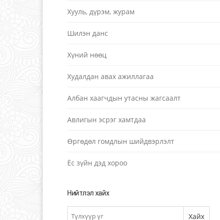
Хууль, дүрэм, журам
Шилэн данс
Хүний нөөц
Худалдан авах ажиллагаа
Албан хаагчдын утасны жагсаалт
Авлигын эсрэг хамтдаа
Өргөдөл гомдлын шийдвэрлэлт
Ёс зүйн дэд хороо
Нийтлэл хайх