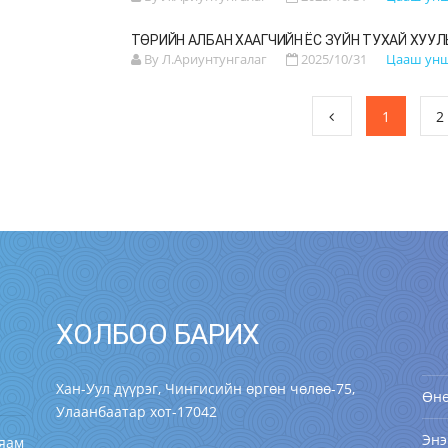
ТӨРИЙН АЛБАН ХААГЧИЙН ЁС ЗҮЙН ТУХАЙ ХУУЛ
By Л.Ариунтунгалаг
2025/10/31
Цааш ун
1
2
ХОЛБОО БАРИХ
Хан-Уул дүүрэг, Чингисийн өргөн чөлөө-75,
Өн
Улаанбаатар хот-17042
Энэ
 яам