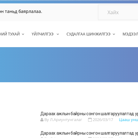
сэн таньд баярлалаа.
НИЙ ТУХАЙ
ҮЙЛЧИЛГЭЭ
СУДАЛГАА ШИНЖИЛГЭЭ
МЭДЭЭ
Дараах ажлын байрны сонгон шалгаруулалтад у
By Л.Ариунтунгалаг
2026/03/17
Цааш ун
Дараах ажлын байрны сонгон шалгаруулалтад у