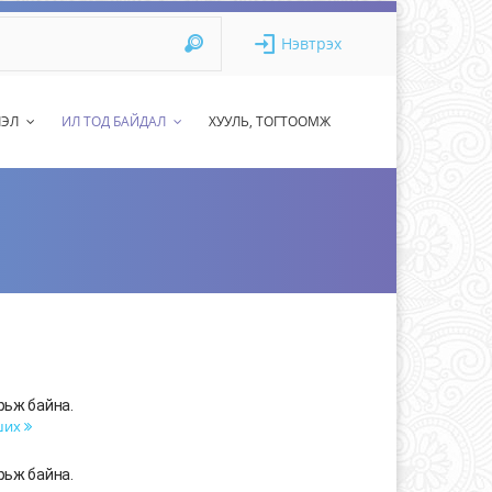
Нэвтрэх
ЛЭЛ
ИЛ ТОД БАЙДАЛ
ХУУЛЬ, ТОГТООМЖ
рьж байна.
ших
рьж байна.