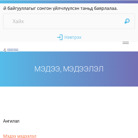
айгууллагыг сонгон үйлчлүүлсэн таньд баярлалаа
Нэвтрэх
МЭДЭЭ, МЭДЭЭЛЭЛ
Ангилал
Мэдээ мэдээлэл