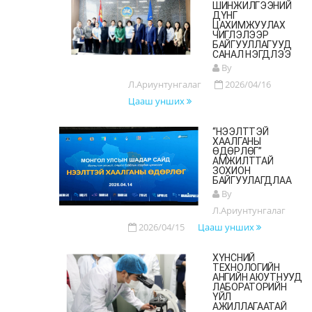
ШИНЖИЛГЭЭНИЙ
ДҮНГ
ЦАХИМЖУУЛАХ
ЧИГЛЭЛЭЭР
БАЙГУУЛЛАГУУД
САНАЛ НЭГДЛЭЭ
By
Л.Ариунтунгалаг
2026/04/16
Цааш унших
“НЭЭЛТТЭЙ
ХААЛГАНЫ
ӨДӨРЛӨГ”
АМЖИЛТТАЙ
ЗОХИОН
БАЙГУУЛАГДЛАА
By
Л.Ариунтунгалаг
2026/04/15
Цааш унших
ХҮНСНИЙ
ТЕХНОЛОГИЙН
АНГИЙН АЮУТНУУД
ЛАБОРАТОРИЙН
ҮЙЛ
АЖИЛЛАГААТАЙ