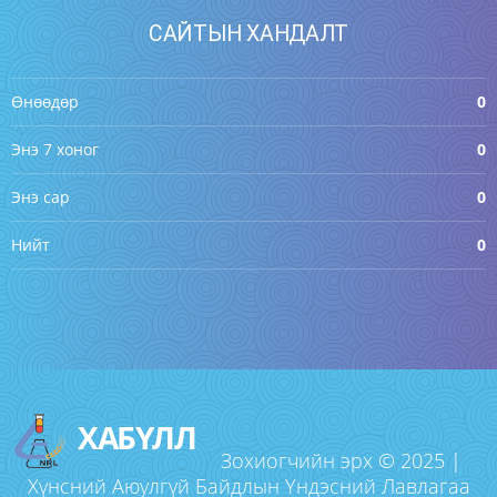
САЙТЫН ХАНДАЛТ
Өнөөдөр
0
Энэ 7 хоног
0
Энэ сар
0
Нийт
0
ХАБҮЛЛ
Зохиогчийн эрх © 2025 |
Хүнсний Аюулгүй Байдлын Үндэсний Лавлагаа