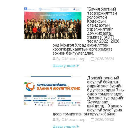
“Бичил биетний
тэсвэржилттэй
холбоотой
Кодексын
стандартын
хэрэгжилтийг
дэмжих арга
хэмжээ” (ACT)
төсөл 2022–2026
онд Монгол Улсад амжилттай
хэрэгжиж, хаалтын арга хэмжээ
зохион байгуулагдлаа.
By О.Мөнх-очир
2026/06/24
Цааш унших
Дэлхийн хүнсний
аюулгүй байдлын
өдрийг жил бүрийн
6 дугаар сарын 7-ны
өдөр тэмдэглэдэг.
Энэ жил тус өдрийг
“Асуудлаас
шийдэлд – Хаана ч
аюулгүй хүнс” уриа
доор тэмдэглэн өнгөрүүлж байна.
By О.Мөнх-очир
2026/06/08
Цааш унших