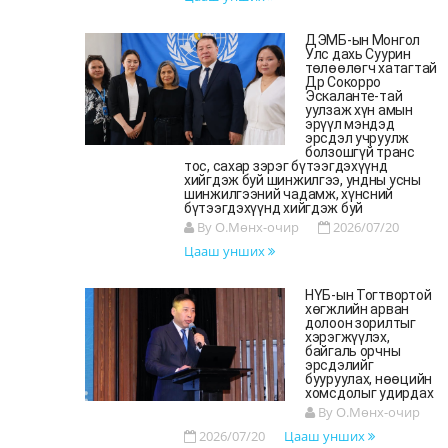
ДЭМБ-ын Монгол
Улс дахь Суурин
төлөөлөгч хатагтай
Др Сокорро
Эскаланте-тай
уулзаж хүн амын
эрүүл мэндэд
эрсдэл учруулж
болзошгүй транс
тос, сахар зэрэг бүтээгдэхүүнд
хийгдэж буй шинжилгээ, ундны усны
шинжилгээний чадамж, хүнсний
бүтээгдэхүүнд хийгдэж буй
By О.Мөнх-очир
2026/07/20
Цааш унших
НҮБ-ын Тогтвортой
хөгжлийн арван
долоон зорилтыг
хэрэгжүүлэх,
байгаль орчны
эрсдэлийг
бууруулах, нөөцийн
хомсдолыг удирдах
By О.Мөнх-очир
2026/07/20
Цааш унших