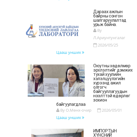
Дараах ажлын
байрны сонгон
шалгаруулалтад
урьж байна.
By
Л.Ариунтунгалаг
2026/05/25
Цааш унших
Оюутны хөдөлмөр
эрхлэлтийг дэмжих
тухай хуулийн
хэлэлцүүлэгийн
хүрээнд ажил
олгогч
байгууллагуудын
нээлттэй өдөрлөг
зохион
байгуулагдлаа
By О.Мөнх-очир
2026/05/01
Цааш унших
ИМПОРТЫН
ХҮНСНИЙ