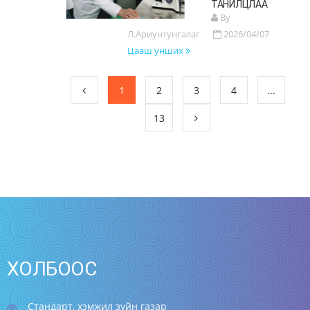
ТАНИЛЦЛАА
By
Л.Ариунтунгалаг
2026/04/07
Цааш унших
1
2
3
4
...
13
ХОЛБООС
Стандарт, хэмжил зүйн газар