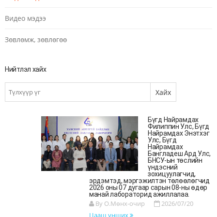
Видео мэдээ
Зөвлөмж, зөвлөгөө
Нийтлэл хайх
Бүгд Найрамдах
Филиппин Улс, Бүгд
Найрамдах Энэтхэг
Улс, Бүгд
Найрамдах
Бангладеш Ард Улс,
БНСУ-ын төслийн
үндэсний
зохицуулагчид,
эрдэмтэд, мэргэжилтэн төлөөлөгчид
2026 оны 07 дугаар сарын 08-ны өдөр
манай лабораторид ажиллалаа.
By О.Мөнх-очир
2026/07/20
Цааш унших