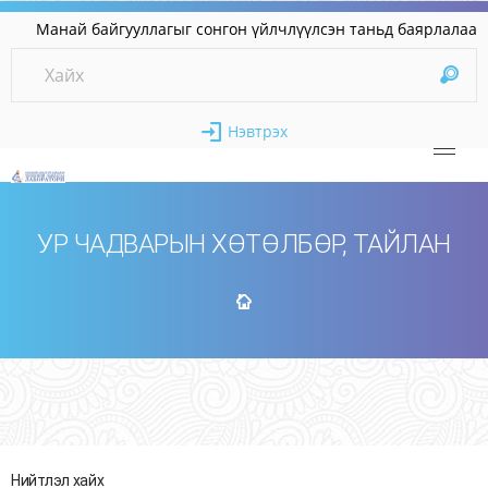
Манай байгууллагыг сонгон үйлчлүүлсэн таньд бая
Нэвтрэх
УР ЧАДВАРЫН ХӨТӨЛБӨР, ТАЙЛАН
Нийтлэл хайх