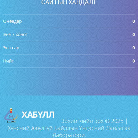
САЙТЫН ХАНДАЛТ
Өнөөдөр
0
Энэ 7 хоног
0
Энэ сар
0
Нийт
0
ХАБҮЛЛ
Зохиогчийн эрх © 2025 |
Хүнсний Аюулгүй Байдлын Үндэсний Лавлагаа
Лаборатори.