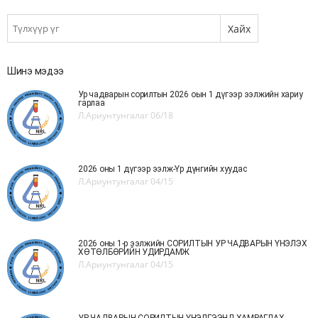
Шинэ мэдээ
Ур чадварын сорилтын 2026 оын 1 дүгээр ээлжийн хариу
гарлаа
Л.Ариунтунгалаг
06/18
2026 оны 1 дүгээр ээлж-Үр дүнгийн хуудас
Л.Ариунтунгалаг
04/15
2026 оны 1-р ээлжийн СОРИЛТЫН УР ЧАДВАРЫН ҮНЭЛЭХ
ХӨТӨЛБӨРИЙН УДИРДАМЖ
Л.Ариунтунгалаг
04/15