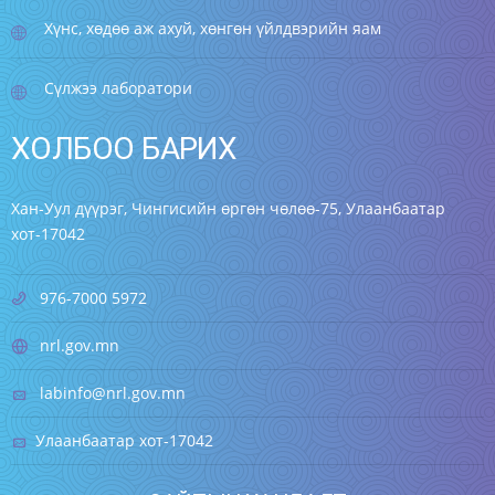
Хүнс, хөдөө аж ахуй, хөнгөн үйлдвэрийн яам
Сүлжээ лаборатори
ХОЛБОО БАРИХ
Хан-Уул дүүрэг, Чингисийн өргөн чөлөө-75, Улаанбаатар
хот-17042
976-7000 5972
nrl.gov.mn
labinfo@nrl.gov.mn
Улаанбаатар хот-17042