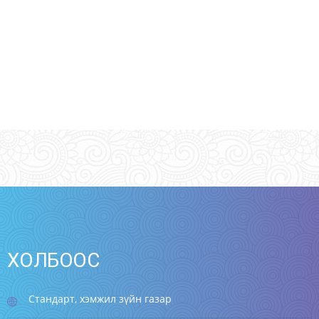
ХОЛБООС
Стандарт, хэмжил зүйн газар