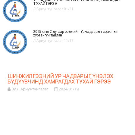
УР ЧАДВАРЫН СОРИЛТЫН ҮНЭЛГЭЭНД ХАМРАГДАХ
ТУХАЙ ГЭРЭЭ
Л.Ариунтунгалаг
01/21
2025 оны 2 дугаар ээлжийн Ур чадварын сорилтын
хураангуй тайлан
Л.Ариунтунгалаг
11/17
ШИНЖИЛГЭЭНИЙ УР ЧАДВАРЫГ ҮНЭЛЭХ
БҮДҮҮВЧИНД ХАМРАГДАХ ТУХАЙ ГЭРЭЭ
By Л.Ариунтунгалаг
2024/01/19