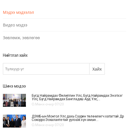
Мэдээ мэдээлэл
Видео мэдээ
Зөвлөмж, зөвлөгөө
Нийтлэл хайх
Шинэ мэдээ
Бүгд Найрамдах Филиппин Улс, Бүгд Найрамдах Энэтхэг
Улс, Бүгд Найрамдах Бангладеш Ард Улс,...
О.Мөнх-очир
07/20
ДЭМБ-ын Монгол Улс дахь Суурин төлөөлөгч хатагтай Др
Сокорро Эскаланте-тай уулзаж хүн амын...
О.Мөнх-очир
07/20