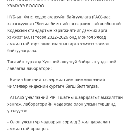
ХЭМЖЭЭ БОЛЛОО
НҮБ-ын Хүнс, хөдөө аж ахуйн байгууллага (FAO)-аас
хэрэгжүүлсэн “Бичил биетний тэсвэржилттэй холбоотой
Кодексын стандартын хэрэгжилтийг дэмжих арга
хэмжээ” (ACT) төсөл 2022–2026 онд Монгол Улсад
амжилттай хэрэгжиж, хаалтын арга хэмжээ зохион
байгуулагдлаа.
Төслийн хүрээнд Хүнсний аюулгүй байдлын үндэсний
лавлагаа лаборатори:
- Бичил биетний тэсвэржилтийн шинжилгээний
чиглэлээр үндэсний сургагч багш бэлтгэгдэв.
- ATLASS үнэлгээний PIP II шатны шаардлагыг амжилттай
хангаж, лабораторийн чадавхаа олон улсын түвшинд
үнэлүүлэв.
- Олон улсын ур чадварын сорилд 3 жил дараалан
амжилттай оролцов.