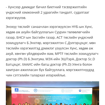
- Хүнсээр дамждаг бичил биетний тэсвэржилтийн
үндэсний хэмжээний 2 удаагийн тандалт, судалгааг
хэрэгжүүлэв.
Энэхүү төслийг санаачлан хэрэгжүүлсэн НҮБ-ын Хүнс,
хөдөө аж ахуйн байгууллагын Суурин төлөөлөгчийн
газар, БНСУ-ын Засгийн газар, ACT төслийн үндэсний
зохицуулагч Б.Энхтөр, мэргэжилтэн С.Дэлгэрцэцэг, мөн
төслийн хэрэгжилтэд дэмжлэг үзүүлсэн Хүнс, хөдөө аж
ахуй, хөнгөн үйлдвэрийн яам, MPTF төслийн зохицуулагч
доктор (Ph.D) Б.Энхтуяа, МЭХ-ийн ЭШТэрА, Доктор Sc.D
Батцэцэг, ХААИС-ийн багш доктор (Ph.D) Уянга болон
хамтран ажилласан бүх байгууллага, мэргэжилтнүүдэд
чин сэтгэлийн талархал илэрхийлье.