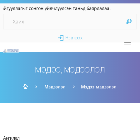
уллагыг сонгон үйлчлүүлсэн таньд баярлалаа.
Нэвтрэх
МЭДЭЭ, МЭДЭЭЛЭЛ
Мэдээлэл
Мэдээ мэдээлэл
Ангилал