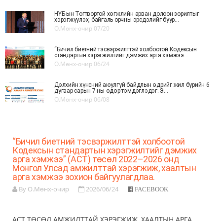
НҮБ-ын Тогтвортой хөгжлийн арван долоон зорилтыг
хэрэгжүүлэх, байгаль орчны эрсдэлийг буур...
О.Мөнх-очир
07/20
“Бичил биетний тэсвэржилттэй холбоотой Кодексын
стандартын хэрэгжилтийг дэмжих арга хэмжээ...
О.Мөнх-очир
06/24
Дэлхийн хүнсний аюулгүй байдлын өдрийг жил бүрийн 6
дугаар сарын 7-ны өдөр тэмдэглэдэг. Э...
О.Мөнх-очир
06/08
“Бичил биетний тэсвэржилттэй холбоотой
Кодексын стандартын хэрэгжилтийг дэмжих
арга хэмжээ” (ACT) төсөл 2022–2026 онд
Монгол Улсад амжилттай хэрэгжиж, хаалтын
арга хэмжээ зохион байгуулагдлаа.
By О.Мөнх-очир
2026/06/24
FACEBOOK
ACT ТӨСӨЛ АМЖИЛТТАЙ ХЭРЭГЖИЖ, ХААЛТЫН АРГА