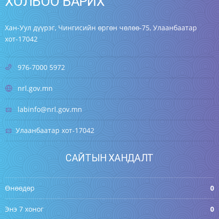
ХОЛБОО БАРИХ
Хан-Уул дүүрэг, Чингисийн өргөн чөлөө-75, Улаанбаатар
хот-17042
976-7000 5972
nrl.gov.mn
labinfo@nrl.gov.mn
Улаанбаатар хот-17042
САЙТЫН ХАНДАЛТ
Өнөөдөр
0
Энэ 7 хоног
0